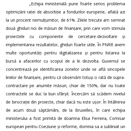
„Echipa ministerială pune foarte serios problema
optimizării ratei de absorbție a fondurilor europene, aflată azi
la un procent nemulțumitor, de 61%. Zilele trecute am semnat
două ghiduri noi de măsuri de finanțare, prin care vom stimula
proiectele cu componente de cercetare-dezvoltare și
implementarea rezultatelor, ghiduri foarte utile. În PNRR avem
multe oportunități pentru digitalizarea și pentru listarea la
bursă a afacerilor cu scopul de a le dezvolta. Guvernul se
concentrează pe identificarea zonelor unde se află sincopele
liniilor de finanțare, pentru că observăm totuși o rată de supra-
contractare pe anumite măsuri, chiar de 150%, dar nu toate
contractele se duc la bun sfârșit. Încercăm să scădem nivelul
de birocrație din proiecte, chiar dacă nu este ușor. În întâlnirea
de acum două săptămâni, de la Bruxelles, în care echipa
ministerului a fost primită de doamna Elisa Ferreira, Comisar
european pentru Coeziune și reforme, domnia sa a subliniat un