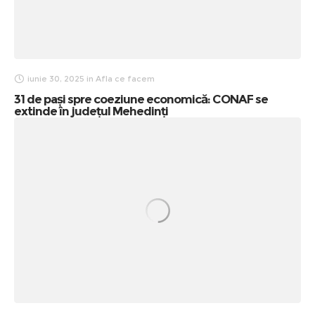
iunie 30, 2025
in
Afla ce facem
31 de pași spre coeziune economică: CONAF se
extinde în județul Mehedinți