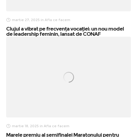
martie 27, 2025
in
Afla ce facem
Clujul a vibrat pe frecvența vocației: un nou model
de leadership feminin, lansat de CONAF
martie 18, 2025
in
Afla ce facem
Marele premiu al semifinalei Maratonului pentru