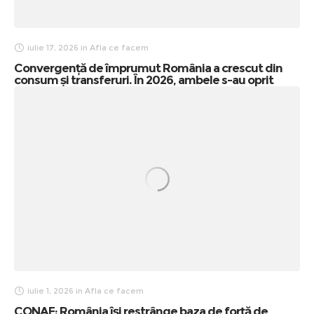
iulie 17, 2026
in
Afla ce facem
Convergență de împrumut România a crescut din
consum și transferuri. În 2026, ambele s-au oprit
iulie 1, 2026
in
Afla ce facem
CONAF: România își restrânge baza de forță de