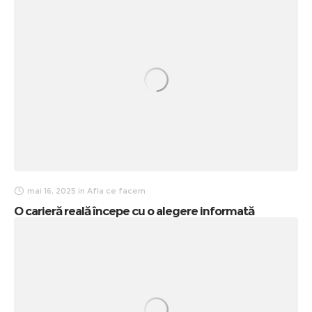
mai 16, 2025
in
Afla ce facem
O carieră reală începe cu o alegere informată