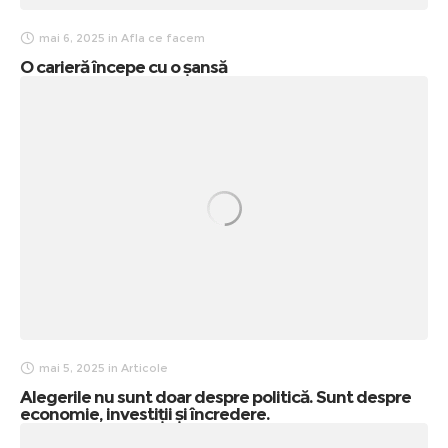
mai 6, 2025
in
Afla ce facem
O carieră începe cu o șansă
mai 5, 2025
in
Articole
Alegerile nu sunt doar despre politică. Sunt despre
economie, investiții și încredere.