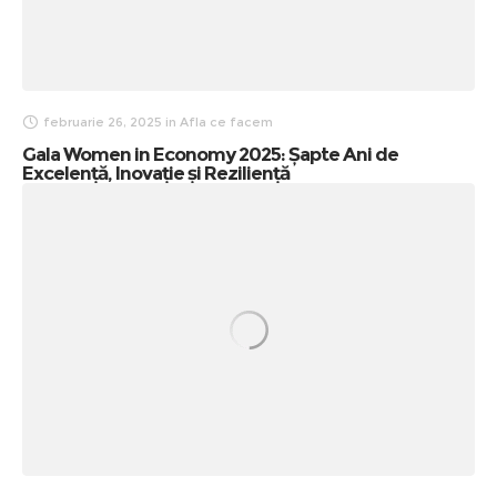
februarie 26, 2025
in
Afla ce facem
Gala Women in Economy 2025: Șapte Ani de
Excelență, Inovație și Reziliență