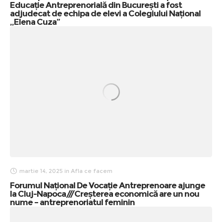
Educație Antreprenorială din București a fost
adjudecat de echipa de elevi a Colegiului Național
,,Elena Cuza”
martie 14, 2025
in
Afla ce facem
Forumul Național De Vocație Antreprenoare ajunge
la Cluj-Napoca///Creșterea economică are un nou
nume – antreprenoriatul feminin