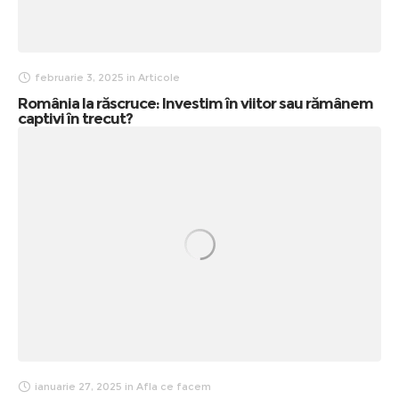
februarie 3, 2025
in
Articole
România la răscruce: Investim în viitor sau rămânem
captivi în trecut?
ianuarie 27, 2025
in
Afla ce facem