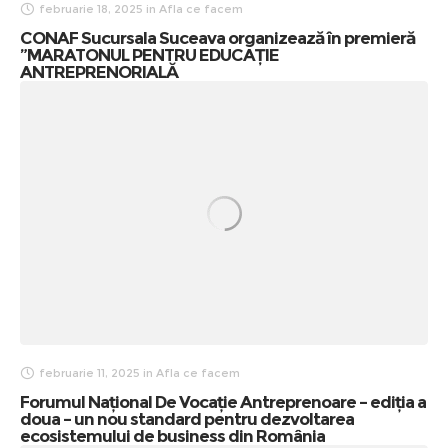
februarie 18, 2025
in
Afla ce facem
CONAF Sucursala Suceava organizează în premieră
”MARATONUL PENTRU EDUCAȚIE
ANTREPRENORIALĂ
februarie 11, 2025
in
Afla ce facem
Forumul Național De Vocație Antreprenoare – ediția a
doua – un nou standard pentru dezvoltarea
ecosistemului de business din România