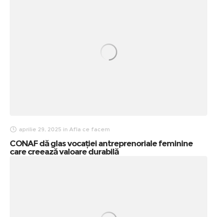
aprilie 29, 2025
in
Afla ce facem
CONAF dă glas vocației antreprenoriale feminine
care creează valoare durabilă