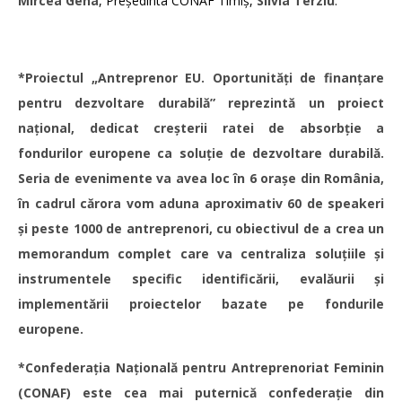
Mircea Gena
, Președinta CONAF Timiș,
Silvia Terziu
.
*Proiectul „Antreprenor EU. Oportunități de finanțare
pentru dezvoltare durabilă” reprezintă un proiect
național, dedicat creșterii ratei de absorbție a
fondurilor europene ca soluție de dezvoltare durabilă.
Seria de evenimente va avea loc în 6 orașe din România,
în cadrul cărora vom aduna aproximativ 60 de speakeri
și peste 1000 de antreprenori, cu obiectivul de a crea un
memorandum complet care va centraliza soluțiile și
instrumentele specific identificării, evalăurii și
implementării proiectelor bazate pe fondurile
europene.
*Confederaţia Naţională pentru Antreprenoriat Feminin
(
CONAF
) este cea mai puternică confederație din