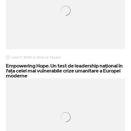
iulie 11, 2025
in
Afla ce facem
Empowering Hope: Un test de leadership național în
fața celei mai vulnerabile crize umanitare a Europei
moderne