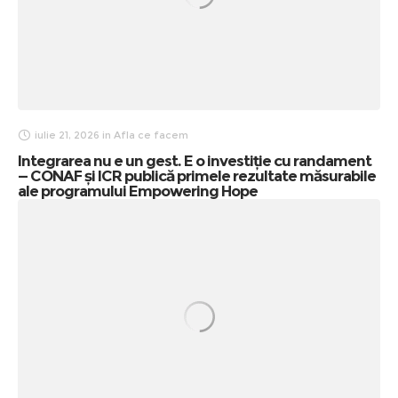
iulie 21, 2026
in
Afla ce facem
Integrarea nu e un gest. E o investiție cu randament
— CONAF și ICR publică primele rezultate măsurabile
ale programului Empowering Hope