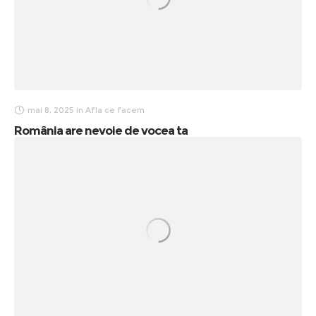
mai 8, 2025
in
Afla ce facem
România are nevoie de vocea ta