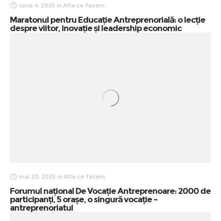
iunie 4, 2025
in
Afla ce facem
Maratonul pentru Educație Antreprenorială: o lecție
despre viitor, inovație și leadership economic
mai 20, 2025
in
Afla ce facem
Forumul național De Vocație Antreprenoare: 2000 de
participanți, 5 orașe, o singură vocație –
antreprenoriatul