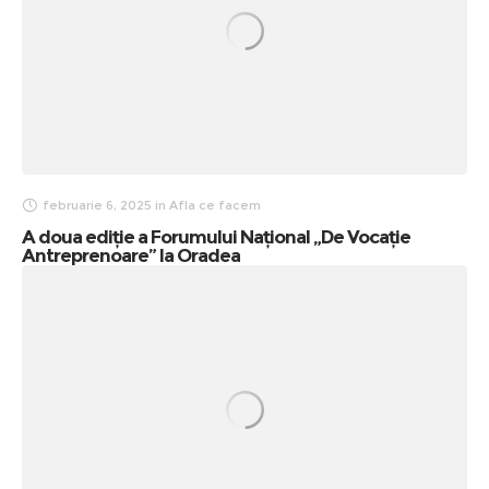
februarie 6, 2025
in
Afla ce facem
A doua ediție a Forumului Național „De Vocație
Antreprenoare” la Oradea