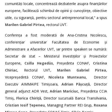
comunități locale, concentrează dezbaterile asupra finanțărilor
europene, facilitează schimbul de opinii și cunoștințe, obiective
utile, cu siguranță, pentru sectorul antreprenorial local,” a spus
Marilen Gabriel Pirtea
, rectorul UVT.
Conferința a fost moderată de Ana-Cristina Nicolescu,
conferențiar universitar Facultatea de Economie și
Administrare a Afacerilor UVT, iar printre speakeri se numără:
Secretar de stat
–
Ministerul Investițiilor și Proiectelor
Europene
, Csilla Hegedüs
, Președinta CONAF,
Cristina
Chiriac
, Rectorul UVT,
Marilen Gabriel Pirtea
,
Vicepreședintă CONAF,
Nicoleta Munteanu
, Director
Executiv AIMMAIPE Timișoara,
Adrian Pășcuță
, Director
general adjunct ADR Vest,
Adrian Mariciuc
, Președinta CCIA
Timiș,
Florica Chiriță
, Director sucursală Banca Transilvania,
Cristian Iosif Țepeneu
, Managing Partner REI Grup,
Roxana