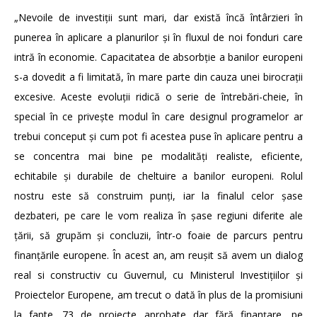
„Nevoile de investiții sunt mari, dar există încă întârzieri în
punerea în aplicare a planurilor și în fluxul de noi fonduri care
intră în economie. Capacitatea de absorbție a banilor europeni
s-a dovedit a fi limitată, în mare parte din cauza unei birocrații
excesive. Aceste evoluții ridică o serie de întrebări-cheie, în
special în ce privește modul în care designul programelor ar
trebui conceput și cum pot fi acestea puse în aplicare pentru a
se concentra mai bine pe modalități realiste, eficiente,
echitabile și durabile de cheltuire a banilor europeni. Rolul
nostru este să construim punți, iar la finalul celor șase
dezbateri, pe care le vom realiza în șase regiuni diferite ale
țării, să grupăm și concluzii, într-o foaie de parcurs pentru
finanțările europene. În acest an, am reușit să avem un dialog
real si constructiv cu Guvernul, cu Ministerul Investițiilor și
Proiectelor Europene, am trecut o dată în plus de la promisiuni
la fapte. 73 de proiecte aprobate dar fără finanțare, pe