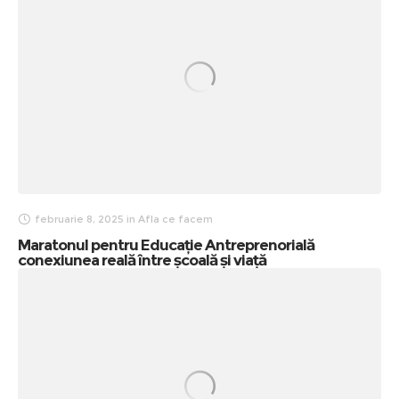
februarie 8, 2025
in
Afla ce facem
Maratonul pentru Educație Antreprenorială
conexiunea reală între școală și viață