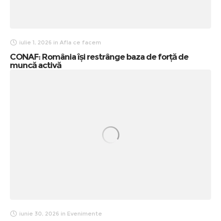
iulie 1, 2026
in
Afla ce facem
CONAF: România își restrânge baza de forță de
muncă activă
iunie 30, 2026
in
Evenimente