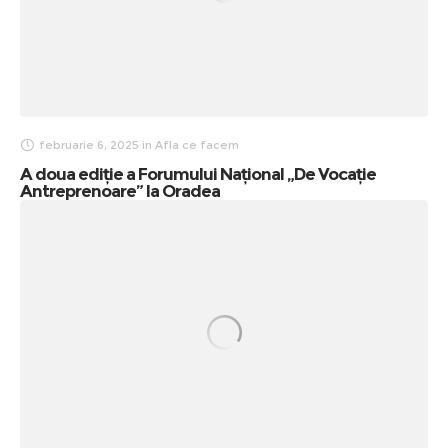
februarie 6, 2025
in
Afla ce facem
A doua ediție a Forumului Național „De Vocație
Antreprenoare” la Oradea