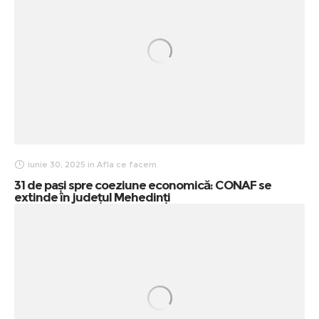
iunie 30, 2025
in
Afla ce facem
31 de pași spre coeziune economică: CONAF se
extinde în județul Mehedinți