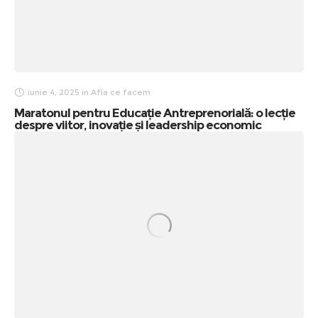
iunie 4, 2025
in
Afla ce facem
Maratonul pentru Educație Antreprenorială: o lecție
despre viitor, inovație și leadership economic