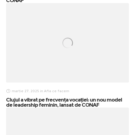
CONAF
martie 27, 2025
in
Afla ce facem
Clujul a vibrat pe frecvența vocației: un nou model
de leadership feminin, lansat de CONAF