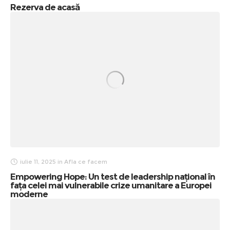
Rezerva de acasă
iulie 11, 2025
in
Afla ce facem
Empowering Hope: Un test de leadership național în
fața celei mai vulnerabile crize umanitare a Europei
moderne