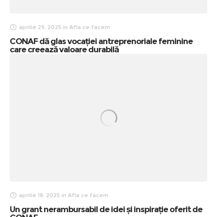
aprilie 29, 2025
in
Afla ce facem
CONAF dă glas vocației antreprenoriale feminine
care creează valoare durabilă
aprilie 18, 2025
in
Afla ce facem
Un grant nerambursabil de idei și inspirație oferit de