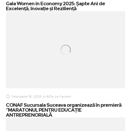
Gala Women in Economy 2025: Șapte Ani de
Excelență, Inovație și Reziliență
februarie 18, 2025
in
Afla ce facem
CONAF Sucursala Suceava organizează în premieră
”MARATONUL PENTRU EDUCAȚIE
ANTREPRENORIALĂ