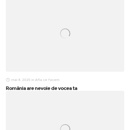
mai 8, 2025
in
Afla ce facem
România are nevoie de vocea ta