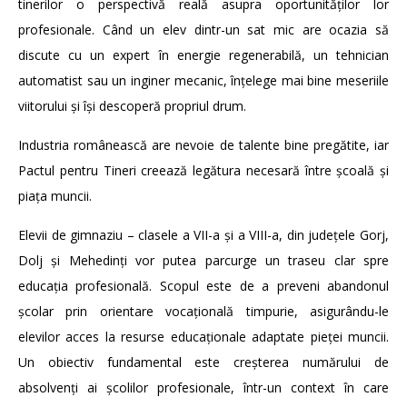
tinerilor o perspectivă reală asupra oportunităților lor
profesionale. Când un elev dintr-un sat mic are ocazia să
discute cu un expert în energie regenerabilă, un tehnician
automatist sau un inginer mecanic, înțelege mai bine meseriile
viitorului și își descoperă propriul drum.
Industria românească are nevoie de talente bine pregătite, iar
Pactul pentru Tineri creează legătura necesară între școală și
piața muncii.
Elevii de gimnaziu – clasele a VII-a și a VIII-a, din județele Gorj,
Dolj și Mehedinți vor putea parcurge un traseu clar spre
educația profesională. Scopul este de a preveni abandonul
școlar prin orientare vocațională timpurie, asigurându-le
elevilor acces la resurse educaționale adaptate pieței muncii.
Un obiectiv fundamental este creșterea numărului de
absolvenți ai școlilor profesionale, într-un context în care