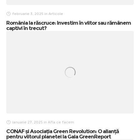
februarie 3, 2025
in
Articole
România la răscruce: Investim în viitor sau rămânem
captivi în trecut?
ianuarie 27, 2025
in
Afla ce facem
CONAF și Asociația Green Revolution: O alianță
pentru viitorul planetei la Gala GreenReport