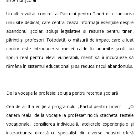
sistemul școlar.
Un alt rezultat concret al Pactului pentru Tineri este lansarea
unui site dedicat, care centralizează informații esențiale despre
abandonul școlar, soluții legislative și resurse pentru tineri,
părinți și profesori. Totodată, o măsură de impact care a luat
contur este introducerea mesei calde în anumite școli, un
sprijin real pentru elevii vulnerabili, menit să îi încurajeze să
rămână în sistemul educațional și să reducă riscul abandonului.
De la vocație la profesie: soluția pentru retenția școlară
Cea de-a III-a ediție a programului „Pactul pentru Tineri” – „O
carieră reală: de la vocație la profesie” ridică ștacheta: testele
vocaționale, consilierea individuală, atelierele experiențiale și
interacțiunea directă cu specialiști din diverse industrii oferă