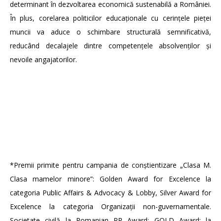
determinant în dezvoltarea economică sustenabilă a României.
În plus, corelarea politicilor educaționale cu cerințele pieței
muncii va aduce o schimbare structurală semnificativă,
reducând decalajele dintre competențele absolvenților și
nevoile angajatorilor.
*Premii primite pentru campania de conștientizare „Clasa M.
Clasa mamelor minore”: Golden Award for Excelence la
categoria Public Affairs & Advocacy & Lobby, Silver Award for
Excelence la categoria Organizații non-guvernamentale.
Societate civilă la Romanian PR Award; GOLD Award: la