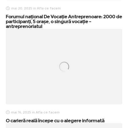
mai 20, 2025
in
Afla ce facem
Forumul național De Vocație Antreprenoare: 2000 de
participanți, 5 orașe, o singură vocație –
antreprenoriatul
mai 16, 2025
in
Afla ce facem
O carieră reală începe cu o alegere informată