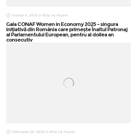
martie 4, 2025
in
Afla ce facem
Gala CONAF Women in Economy 2025 – singura
inițiativă din România care primește Înaltul Patronaj
al Parlamentului European, pentru al doilea an
consecutiv
februarie 26, 2025
in
Afla ce facem