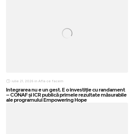
iulie 21, 2026
in
Afla ce facem
Integrarea nu e un gest. E o investiție cu randament
— CONAF și ICR publică primele rezultate măsurabile
ale programului Empowering Hope