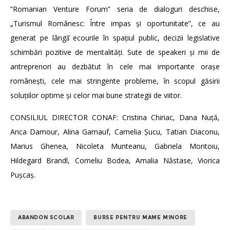
”Romanian Venture Forum” seria de dialoguri deschise,
„Turismul Românesc: Între impas și oportunitate”, ce au
generat pe lângă̆ ecourile în spațiul public, decizii legislative
schimbări pozitive de mentalități. Sute de speakeri și mii de
antreprenori au dezbătut în cele mai importante orașe
românești, cele mai stringente probleme, în scopul găsirii
soluțiilor optime și celor mai bune strategii de viitor.
CONSILIUL DIRECTOR CONAF: Cristina Chiriac, Dana Nuță,
Anca Damour, Alina Gamauf, Camelia Șucu, Tatian Diaconu,
Marius Ghenea, Nicoleta Munteanu, Gabriela Montoiu,
Hildegard Brandl, Corneliu Bodea, Amalia Năstase, Viorica
Pușcaș.
ABANDON SCOLAR
BURSE PENTRU MAME MINORE