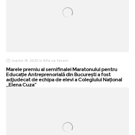
martie 18, 2025
in
Afla ce facem
Marele premiu al semifinalei Maratonului pentru
Educație Antreprenorială din București a fost
adjudecat de echipa de elevi a Colegiului Național
,,Elena Cuza”