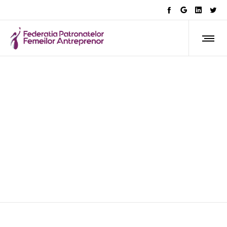
AFLA CE FACEM
O carieră începe cu o șansă