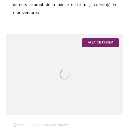
demers asumat de a aduce echilibru și coerență în
reprezentarea
AFLA CE FACEM
mai 20, 2025
in
Afla ce facem