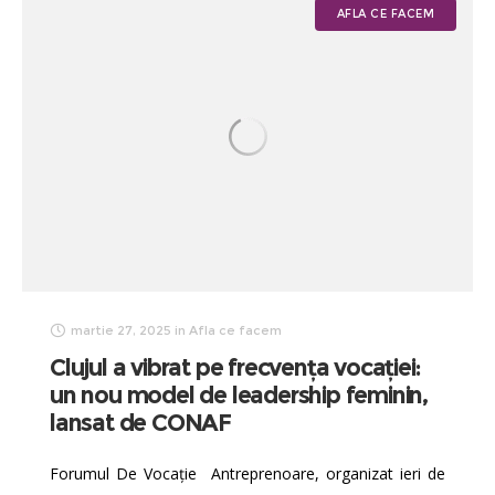
AFLA CE FACEM
martie 27, 2025
in
Afla ce facem
Clujul a vibrat pe frecvența vocației:
un nou model de leadership feminin,
lansat de CONAF
Forumul De Vocație Antreprenoare, organizat ieri de