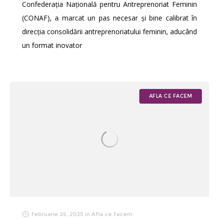
Confederația Națională pentru Antreprenoriat Feminin
(CONAF), a marcat un pas necesar și bine calibrat în
direcția consolidării antreprenoriatului feminin, aducând
un format inovator
AFLA CE FACEM
februarie 26, 2025
in
Afla ce facem