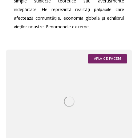
simple subiecte teoretice sau avertismente
îndepărtate. Ele reprezintă realități palpabile care
afectează comunitățile, economia globală și echilibrul
vieților noastre. Fenomenele extreme,
AFLA CE FACEM