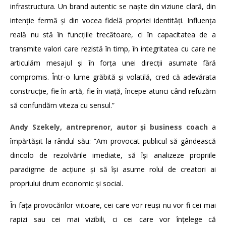
infrastructura. Un brand autentic se naște din viziune clară, din
intenție fermă și din vocea fidelă propriei identități. Influența
reală nu stă în funcțiile trecătoare, ci în capacitatea de a
transmite valori care rezistă în timp, în integritatea cu care ne
articulăm mesajul și în forța unei direcții asumate fără
compromis. Într-o lume grăbită și volatilă, cred că adevărata
construcție, fie în artă, fie în viață, începe atunci când refuzăm
să confundăm viteza cu sensul.”
Andy Szekely, antreprenor, autor și business coach
a
împărtășit la rândul său: ”Am provocat publicul să gândească
dincolo de rezolvările imediate, să își analizeze propriile
paradigme de acțiune și să își asume rolul de creatori ai
propriului drum economic și social.
În fața provocărilor viitoare, cei care vor reuși nu vor fi cei mai
rapizi sau cei mai vizibili, ci cei care vor înțelege că