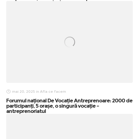
mai 20, 2025
in
Afla ce facem
Forumul național De Vocație Antreprenoare: 2000 de
participanți, 5 orașe, o singură vocație –
antreprenoriatul