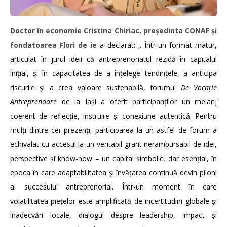
Doctor în economie Cristina Chiriac, președinta CONAF și
fondatoarea Flori de ie
a declarat: „ Într-un format matur,
articulat în jurul ideii că antreprenoriatul rezidă în capitalul
inițial, și în capacitatea de a înțelege tendințele, a anticipa
riscurile și a crea valoare sustenabilă, forumul
De Vocație
Antreprenoare
de la Iași a oferit participanților un melanj
coerent de reflecție, instruire și conexiune autentică. Pentru
mulți dintre cei prezenți, participarea la un astfel de forum a
echivalat cu accesul la un veritabil grant nerambursabil de idei,
perspective și know-how – un capital simbolic, dar esențial, în
epoca în care adaptabilitatea și învățarea continuă devin piloni
ai succesului antreprenorial. Într-un moment în care
volatilitatea piețelor este amplificată de incertitudini globale și
inadecvări locale, dialogul despre leadership, impact și