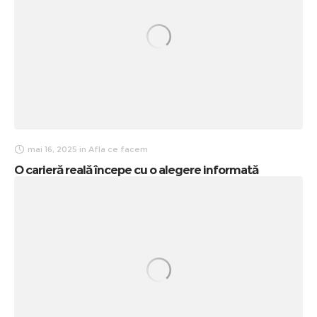
mai 16, 2025
in
Afla ce facem
O carieră reală începe cu o alegere informată