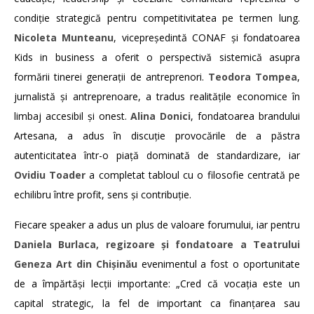
condiție strategică pentru competitivitatea pe termen lung.
Nicoleta Munteanu
, vicepreședintă CONAF și fondatoarea
Kids in business a oferit o perspectivă sistemică asupra
formării tinerei generații de antreprenori.
Teodora Tompea
,
jurnalistă și antreprenoare, a tradus realitățile economice în
limbaj accesibil și onest.
Alina Donici
, fondatoarea brandului
Artesana, a adus în discuție provocările de a păstra
autenticitatea într-o piață dominată de standardizare, iar
Ovidiu Toader
a completat tabloul cu o filosofie centrată pe
echilibru între profit, sens și contribuție.
Fiecare speaker a adus un plus de valoare forumului, iar pentru
Daniela Burlaca, regizoare și fondatoare a Teatrului
Geneza Art din Chișinău
evenimentul a fost o oportunitate
de a împărtăși lecții importante: „Cred că vocația este un
capital strategic, la fel de important ca finanțarea sau