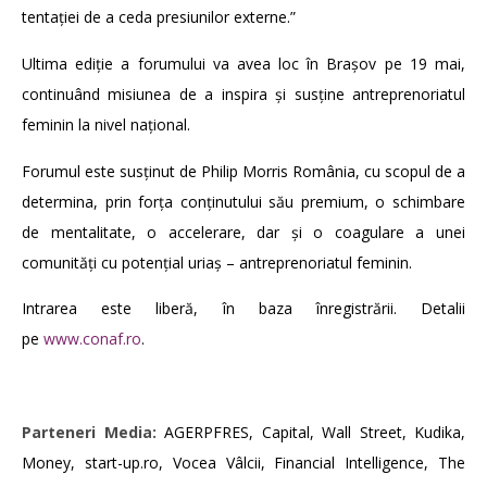
tentației de a ceda presiunilor externe.”
Ultima ediție a forumului va avea loc în Brașov pe 19 mai,
continuând misiunea de a inspira și susține antreprenoriatul
feminin la nivel național.
Forumul este susținut de Philip Morris România, cu scopul de a
determina, prin forța conținutului său premium, o schimbare
de mentalitate, o accelerare, dar și o coagulare a unei
comunități cu potențial uriaș – antreprenoriatul feminin.
Intrarea este liberă, în baza înregistrării. Detalii
pe
www.conaf.ro
.
Parteneri Media:
AGERPFRES, Capital, Wall Street, Kudika,
Money, start-up.ro, Vocea Vâlcii, Financial Intelligence, The