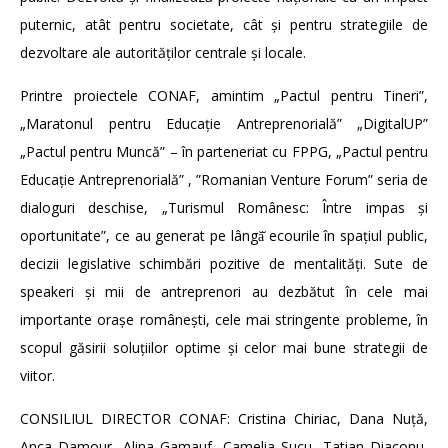
puternic, atât pentru societate, cât și pentru strategiile de
dezvoltare ale autorităților centrale și locale.
Printre proiectele CONAF, amintim „Pactul pentru Tineri”,
„Maratonul pentru Educație Antreprenorială” „DigitalUP”
„Pactul pentru Muncă” – în parteneriat cu FPPG, „Pactul pentru
Educație Antreprenorială” , ”Romanian Venture Forum” seria de
dialoguri deschise, „Turismul Românesc: Între impas și
oportunitate”, ce au generat pe lângă̆ ecourile în spațiul public,
decizii legislative schimbări pozitive de mentalități. Sute de
speakeri și mii de antreprenori au dezbătut în cele mai
importante orașe românești, cele mai stringente probleme, în
scopul găsirii soluțiilor optime și celor mai bune strategii de
viitor.
CONSILIUL DIRECTOR CONAF: Cristina Chiriac, Dana Nuță,
Anca Damour, Alina Gamauf, Camelia Șucu, Tatian Diaconu,