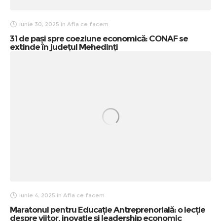
iunie 30, 2025
in
Afla ce facem
31 de pași spre coeziune economică: CONAF se
extinde în județul Mehedinți
iunie 4, 2025
in
Afla ce facem
Maratonul pentru Educație Antreprenorială: o lecție
despre viitor, inovație și leadership economic