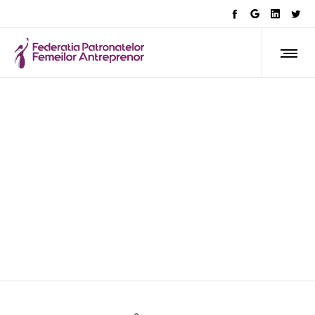
AFLA CE FACEM
CONAF dă glas vocației
antreprenoriale feminine care
creează valoare durabilă