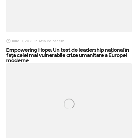
iulie 11, 2025
in
Afla ce facem
Empowering Hope: Un test de leadership național în
fața celei mai vulnerabile crize umanitare a Europei
moderne