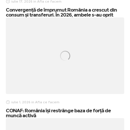
iulie 17, 2026
in
Afla ce facem
Convergență de împrumut România a crescut din
consum și transferuri. În 2026, ambele s-au oprit
iulie 1, 2026
in
Afla ce facem
CONAF: România își restrânge baza de forță de
muncă activă