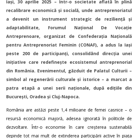
Iași, 30 aprilie 2025 – Într-o societate aflată în plină
recalibrare economică și socială, unde antreprenoriatul
a devenit un instrument strategic de reziliență și
adaptabilitate, Forumul Național De Vocație
Antreprenoare, organizat de Confederația Națională
pentru Antreprenoriat Feminin (CONAF), a adus la Iași
peste 200 de participanți, consolidând direcția unei
inițiative care redefinește ecosistemul antreprenorial
din România. Evenimentul, găzduit de Palatul Culturii –
simbol al regenerării culturale și istorice – a marcat a
patra etapă a unei serii naționale, după edițiile din
București, Oradea și Cluj-Napoca.
România are astăzi peste 1,4 milioane de femei casnice – o
resursă economică majoră, adesea ignorată în politicile de
dezvoltare. Într-o economie în care creșterea sustenabilă
depinde tot mai mult de extinderea participării active în piața