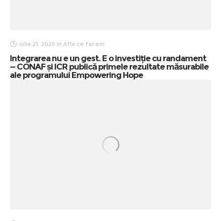
iulie 21, 2026
in
Afla ce facem
Integrarea nu e un gest. E o investiție cu randament
— CONAF și ICR publică primele rezultate măsurabile
ale programului Empowering Hope