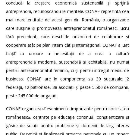
conducă la creștere economică sustenabilă și sprijină
antreprenorii, recunoscându-le meritele. CONAF reprezintă cea
mai mare entitate de acest gen din România, o organizație
care susține și promovează antreprenoriatul românesc, lucru
fără precedent, care deschide orizonturi de colaborare și
cooperare atât pe plan intern cât și internațional. CONAF a luat
ființă̆ ca urmare a necesitații de a crea o cultură
antreprenorială modernă, sustenabilă și echitabilă, nu numai
pentru antreprenoriatul feminin, ci și pentru întregul mediu de
business. CONAF are în componența sa 30 sucursale, 2
federații, 12 patronate, 38 asociații și peste 5.500 de companii,
peste 245.000 de angajați.
CONAF organizează̆ evenimente importante pentru societatea
românească̆, centrate pe educație continuă, conștientizare și
găsire de soluții pentru probleme și domenii de larg interes
public. Dezvoltă și finalizează proiecte naționale cu un impact