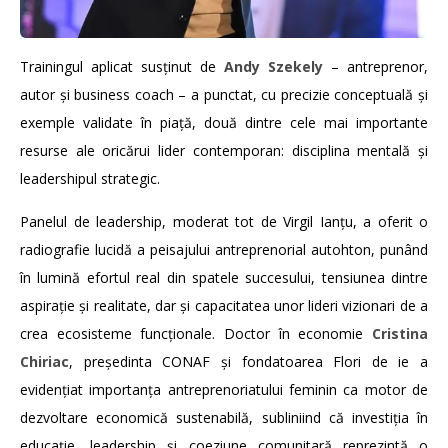
Trainingul aplicat susținut de
Andy Szekely
– antreprenor,
autor și business coach – a punctat, cu precizie conceptuală și
exemple validate în piață, două dintre cele mai importante
resurse ale oricărui lider contemporan: disciplina mentală și
leadershipul strategic.
Panelul de leadership, moderat tot de Virgil Ianțu, a oferit o
radiografie lucidă a peisajului antreprenorial autohton, punând
în lumină efortul real din spatele succesului, tensiunea dintre
aspirație și realitate, dar și capacitatea unor lideri vizionari de a
crea ecosisteme funcționale. Doctor în economie
Cristina
Chiriac
, președinta CONAF și fondatoarea Flori de ie a
evidențiat importanța antreprenoriatului feminin ca motor de
dezvoltare economică sustenabilă, subliniind că investiția în
educație, leadership și coeziune comunitară reprezintă o