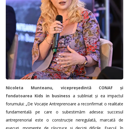
Nicoleta Munteanu, vicepreședintă CONAF și
fondatoarea Kids in business
a subliniat și ea impactul
forumului: „De Vocație Antreprenoare a reconfirmat o realitate
fundamentală pe care o subestimăm adesea: succesul
antreprenorial este o construcție neregulată, marcată de
eșecuri, momente de răscruce și decizii dificile. Eșecul, în