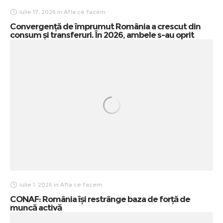
iulie 17, 2026
in
Afla ce facem
Convergență de împrumut România a crescut din
consum și transferuri. În 2026, ambele s-au oprit
iulie 1, 2026
in
Afla ce facem
CONAF: România își restrânge baza de forță de
muncă activă