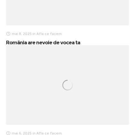
mai 8, 2025
in
Afla ce facem
România are nevoie de vocea ta
mai 6, 2025
in
Afla ce facem