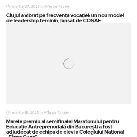
martie 27, 2025
in
Afla ce facem
Clujul a vibrat pe frecvența vocației: un nou model
de leadership feminin, lansat de CONAF
martie 18, 2025
in
Afla ce facem
Marele premiu al semifinalei Maratonului pentru
Educație Antreprenorială din București a fost
adjudecat de echipa de elevi a Colegiului Național
,,Elena Cuza”