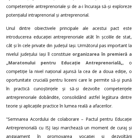
competențele antreprenoriale și de a-i încuraja să-și exploreze
potențialul intraprenorial și antreprenorial.
Unul dintre obiectivele principale ale acestui pact este
introducerea educației antreprenoriale atât în școlile de stat,
cât și în cele private din județul Iași. Următorul pas important la
nivelul județului Iași îl constituie
organizarea în premieră a
„Maratonului pentru Educație Antreprenorială
„, o
competiție la nivel național ajunsă la cea de a doua ediție, o
oportunitate crucială pentru liceeni care le permite să-și pună
în practică cunoștințele și să-și dezvolte competențele
antreprenoriale dobândite, consolidând astfel legătura dintre
teorie și aplicațiile practice în lumea reală a afacerilor.
”Semnarea Acordului de colaborare – Pactul pentru Educație
Antreprenorială cu ISJ Iași marchează un moment de curaj și
angajament în promovarea vocației și dezvoltării