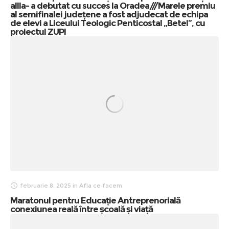
aIIIa- a debutat cu succes la Oradea///Marele premiu
al semifinalei județene a fost adjudecat de echipa
de elevi a Liceului Teologic Penticostal „Betel”, cu
proiectul ZUPI
februarie 8, 2025
in
Afla ce facem
Maratonul pentru Educație Antreprenorială
conexiunea reală între școală și viață