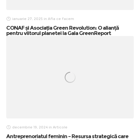
ianuarie 27, 2025
in
Afla ce facem
CONAF și Asociația Green Revolution: O alianță
pentru viitorul planetei la Gala GreenReport
decembrie 19, 2024
in
Articole
Antreprenoriatul feminin – Resursa strategică care