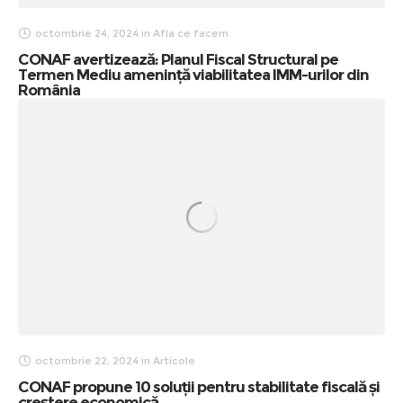
octombrie 24, 2024
in
Afla ce facem
CONAF avertizează: Planul Fiscal Structural pe
Termen Mediu amenință viabilitatea IMM-urilor din
România
octombrie 22, 2024
in
Articole
CONAF propune 10 soluții pentru stabilitate fiscală și
creștere economică