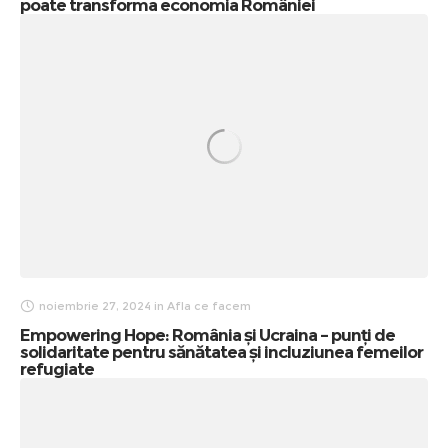
poate transforma economia României
noiembrie 27, 2024
in
Afla ce facem
Empowering Hope: România și Ucraina – punți de
solidaritate pentru sănătatea și incluziunea femeilor
refugiate