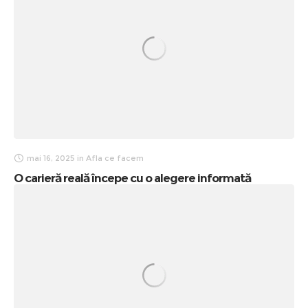
mai 16, 2025
in
Afla ce facem
O carieră reală începe cu o alegere informată