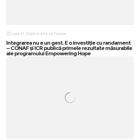
iulie 21, 2026
in
Afla ce facem
Integrarea nu e un gest. E o investiție cu randament
— CONAF și ICR publică primele rezultate măsurabile
ale programului Empowering Hope