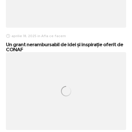
aprilie 18, 2025
in
Afla ce facem
Un grant nerambursabil de idei și inspirație oferit de
CONAF