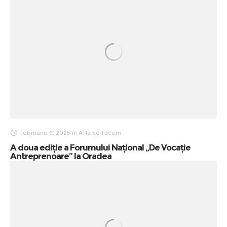
februarie 6, 2025
in
Afla ce facem
A doua ediție a Forumului Național „De Vocație
Antreprenoare” la Oradea