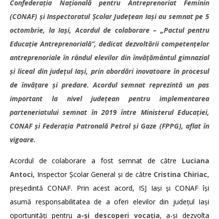
Confederaţia Naţională pentru Antreprenoriat Feminin
(CONAF) și Inspectoratul Școlar Județean Iași au semnat pe 5
octombrie, la Iași, Acordul de colaborare – „Pactul pentru
Educație Antreprenorială”, dedicat dezvoltării competențelor
antreprenoriale în rândul elevilor din învățământul gimnazial
și liceal din județul Iași, prin abordări inovatoare în procesul
de învățare și predare. Acordul semnat reprezintă un pas
important la nivel județean pentru implementarea
parteneriatului semnat în 2019 între Ministerul Educației,
CONAF și Federația Patronală Petrol și Gaze (FPPG), aflat în
vigoare.
Acordul de colaborare a fost semnat de către
Luciana
Antoci
, Inspector Școlar General și de către
Cristina Chiriac
,
președintă CONAF. Prin acest acord, ISJ Iași și CONAF își
asumă responsabilitatea de a oferi elevilor din județul Iași
oportunități pentru
a-și descoperi vocația
, a-și dezvolta