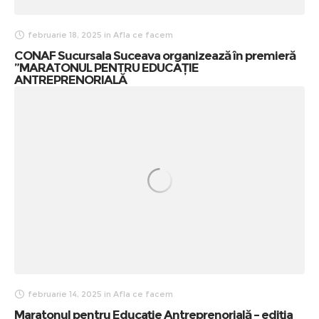
februarie 18, 2025
in
Afla ce facem
CONAF Sucursala Suceava organizează în premieră
”MARATONUL PENTRU EDUCAȚIE
ANTREPRENORIALĂ
februarie 14, 2025
in
Afla ce facem
Maratonul pentru Educație Antreprenorială – ediția