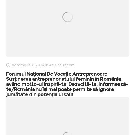
octombrie 4, 2024
in
Afla ce facem
Forumul Național De Vocație Antreprenoare –
Susținerea antreprenoriatului feminin în România
având motto-ul Inspiră-te, Dezvoltă-te, Informează-
te/România nu își mai poate permite să ignore
jumătate din potențialul său!