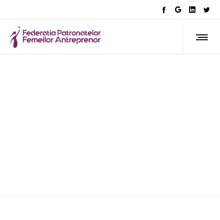
AFLA CE FACEM
Acordul de colaborare –
„Pactul pentru Educație
Antreprenorială” semnat între
CONAF și Inspectoratul Școlar
Județean Iași