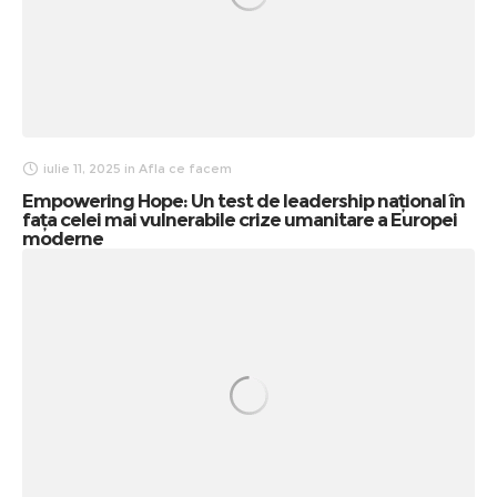
iulie 11, 2025
in
Afla ce facem
Empowering Hope: Un test de leadership național în
fața celei mai vulnerabile crize umanitare a Europei
moderne