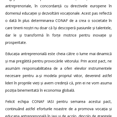
antreprenoriale, în concordanță cu directivele europene în
domeniul educației și dezvoltării vocaționale. Acest pas reflectă
o dată în plus determinarea CONAF de a crea o societate în
care tinerii noștri nu doar că își descoperă pasiunile și talentele,
dar le și transformă în forțe motrice pentru inovație și
prosperitate.
Educația antreprenorială este cheia către o lume mai dinamică
și mai pregătită pentru provocările viitorului. Prin acest pact, ne
asumăm responsabilitatea de a oferi elevilor instrumentele
necesare pentru a-și modela propriul viitor, devenind astfel
lideri în propriile vieți și avem credință că, prin ei ne vom asuma
poziția binemeritată în economia globală.
Felicit echipa CONAF IASI pentru semarea acestui pact,
continuând astfel eforturile noastre de a promova vocația și
educația antreprenorială în Iași și de acolo, dincolo de granițele