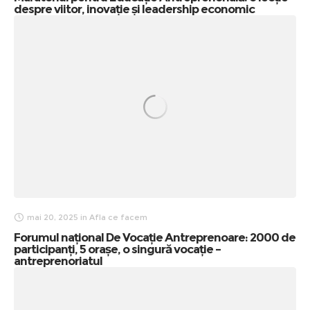
despre viitor, inovație și leadership economic
mai 20, 2025
in
Afla ce facem
Forumul național De Vocație Antreprenoare: 2000 de
participanți, 5 orașe, o singură vocație –
antreprenoriatul