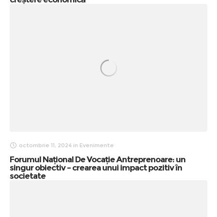
octombrie 11, 2024
in
Evenimente
Forumul Național De Vocație Antreprenoare: un
singur obiectiv – crearea unui impact pozitiv în
societate