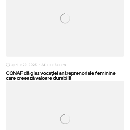
aprilie 29, 2025
in
Afla ce facem
CONAF dă glas vocației antreprenoriale feminine
care creează valoare durabilă