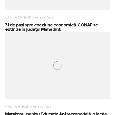
iunie 30, 2025
in
Afla ce facem
31 de pași spre coeziune economică: CONAF se
extinde în județul Mehedinți
iunie 4, 2025
in
Afla ce facem
Maratonul pentru Educație Antreprenorială: o lecție