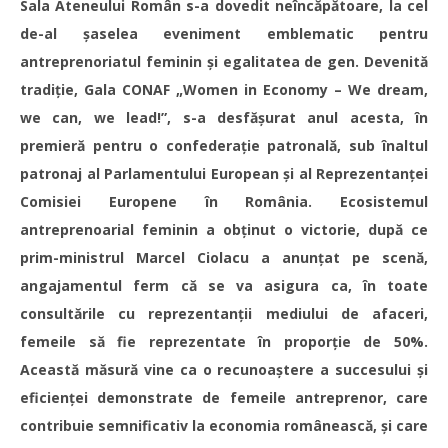
Sala Ateneului Român s-a dovedit neîncăpătoare, la cel
de-al șaselea eveniment emblematic pentru
antreprenoriatul feminin și egalitatea de gen. Devenită
tradiție, Gala CONAF „Women in Economy – We dream,
we can, we lead!”, s-a desfășurat anul acesta, în
premieră pentru o confederație patronală, sub înaltul
patronaj al Parlamentului European și al Reprezentanței
Comisiei Europene în România. Ecosistemul
antreprenoarial feminin a obținut o victorie, după ce
prim-ministrul Marcel Ciolacu a anunțat pe scenă,
angajamentul ferm că se va asigura ca, în toate
consultările cu reprezentanții mediului de afaceri,
femeile să fie reprezentate în proporție de 50%.
Această măsură vine ca o recunoaștere a succesului și
eficienței demonstrate de femeile antreprenor, care
contribuie semnificativ la economia românească, și care