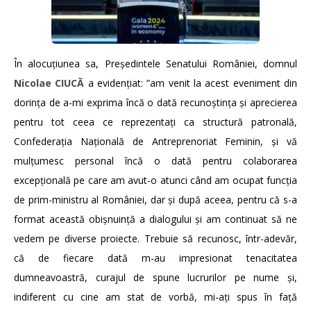
În alocuțiunea sa, Președintele Senatului României, domnul
Nicolae CIUCĂ
a evidențiat: ”am venit la acest eveniment din
dorința de a-mi exprima încă o dată recunoștința și aprecierea
pentru tot ceea ce reprezentați ca structură patronală,
Confederația Națională de Antreprenoriat Feminin, și vă
mulțumesc personal încă o dată pentru colaborarea
excepțională pe care am avut-o atunci când am ocupat funcția
de prim-ministru al României, dar și după aceea, pentru că s-a
format această obișnuință a dialogului și am continuat să ne
vedem pe diverse proiecte. Trebuie să recunosc, într-adevăr,
că de fiecare dată m-au impresionat tenacitatea
dumneavoastră, curajul de spune lucrurilor pe nume și,
indiferent cu cine am stat de vorbă, mi-ați spus în față