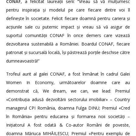
CONAF,
a felicitat laureații serii: ”Vreau să vă mulțumesc
pentru inspirația și modelul pe care fiecare dintre voi îl
definește în societate. Felicit fiecare doamnă pentru cariera și
acțiunile sale cu puternic impact și vreau să vă asigur de
suportul comunității CONAF în orice demers care vizează
dezvoltarea sustenabilă a României. Boardul CONAF, fiecare
patronat și sucursală locală, își păstrează porțile deschise către
dumneavoastră!”
Trofeul aurit al galei CONAF, a fost înmânat în cadrul Galei
Women In Economy, următoarelor doamne care au
demonstrat că, We dream, we can, we lead: Premiul
«Contribuția adusă dezvoltării sectorului imobiliar» – Country
managerul CPI România, doamna Fulga DINU; Premiul «Cred
în România» pentru educarea și formarea noii societăți –
Inițiatorul A fost odată & Co-autor Români de poveste,
doamna Măriuca MIHĂILESCU; Premiul «Pentru exemplu de