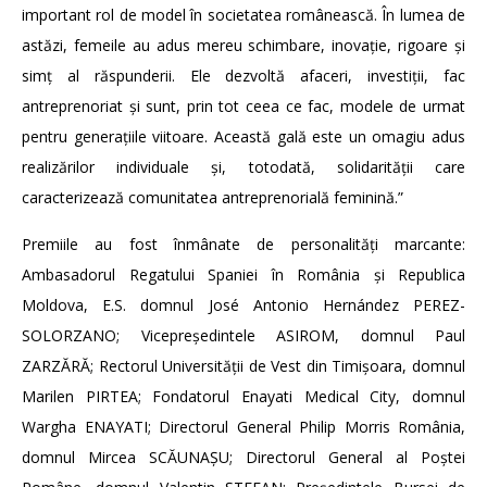
important rol de model în societatea românească. În lumea de
astăzi, femeile au adus mereu schimbare, inovație, rigoare și
simț al răspunderii. Ele dezvoltă afaceri, investiții, fac
antreprenoriat și sunt, prin tot ceea ce fac, modele de urmat
pentru generațiile viitoare. Această gală este un omagiu adus
realizărilor individuale și, totodată, solidarității care
caracterizează comunitatea antreprenorială feminină.”
Premiile au fost înmânate de personalități marcante:
Ambasadorul Regatului Spaniei în România și Republica
Moldova, E.S. domnul José Antonio Hernández PEREZ-
SOLORZANO; Vicepreședintele ASIROM, domnul Paul
ZARZĂRĂ; Rectorul Universității de Vest din Timișoara, domnul
Marilen PIRTEA; Fondatorul Enayati Medical City, domnul
Wargha ENAYATI; Directorul General Philip Morris România,
domnul Mircea SCĂUNAȘU; Directorul General al Poștei