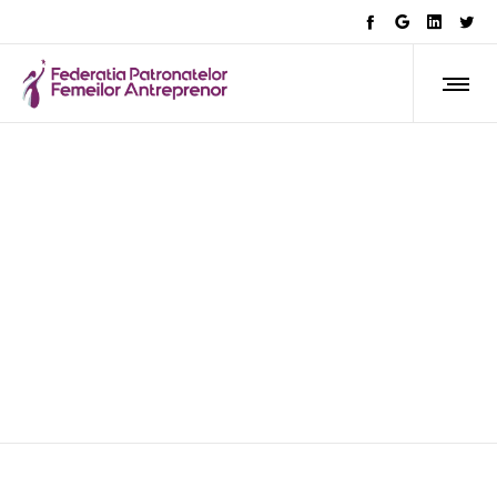
AFLA CE FACEM
Gala CONAF Women In
Economy marchează o
victorie pentru antreprenoare:
angajamentul premierului
pentru reprezentarea de gen
în proporție de 50%