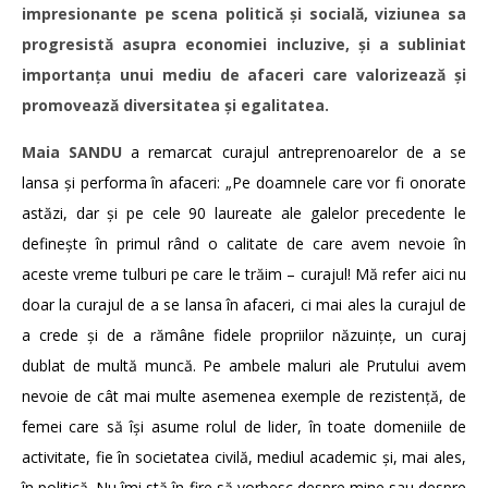
impresionante pe scena politică și socială, viziunea sa
progresistă asupra economiei incluzive, și a subliniat
importanța unui mediu de afaceri care valorizează și
promovează diversitatea și egalitatea.
Maia SANDU
a remarcat curajul antreprenoarelor de a se
lansa și performa în afaceri: „Pe doamnele care vor fi onorate
astăzi, dar și pe cele 90 laureate ale galelor precedente le
definește în primul rând o calitate de care avem nevoie în
aceste vreme tulburi pe care le trăim – curajul! Mă refer aici nu
doar la curajul de a se lansa în afaceri, ci mai ales la curajul de
a crede și de a rămâne fidele propriilor năzuințe, un curaj
dublat de multă muncă. Pe ambele maluri ale Prutului avem
nevoie de cât mai multe asemenea exemple de rezistență, de
femei care să își asume rolul de lider, în toate domeniile de
activitate, fie în societatea civilă, mediul academic și, mai ales,
în politică. Nu îmi stă în fire să vorbesc despre mine sau despre