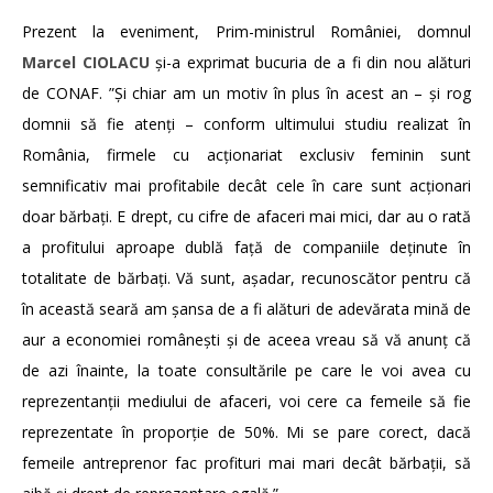
Prezent la eveniment, Prim-ministrul României, domnul
Marcel CIOLACU
și-a exprimat bucuria de a fi din nou alături
de CONAF. ”Și chiar am un motiv în plus în acest an – și rog
domnii să fie atenți – conform ultimului studiu realizat în
România, firmele cu acționariat exclusiv feminin sunt
semnificativ mai profitabile decât cele în care sunt acționari
doar bărbați. E drept, cu cifre de afaceri mai mici, dar au o rată
a profitului aproape dublă față de companiile deținute în
totalitate de bărbați. Vă sunt, așadar, recunoscător pentru că
în această seară am șansa de a fi alături de adevărata mină de
aur a economiei românești și de aceea vreau să vă anunț că
de azi înainte, la toate consultările pe care le voi avea cu
reprezentanții mediului de afaceri, voi cere ca femeile să fie
reprezentate în proporție de 50%. Mi se pare corect, dacă
femeile antreprenor fac profituri mai mari decât bărbații, să