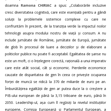
doamna
Ramona CHIRIAC
a spus: „Colaborările incluzive
cresc diversitatea cognitivă, care este esențială pentru a gândi
soluții la problemele sistemice complexe cu care ne
confruntăm în prezent, de la tranziția verde la impactul noilor
tehnologii asupra modului nostru de viață și consum. A nu
include jumătate de Românie, jumătate de Europă, jumătate
de glob în procesul de luare a deciziilor și de elaborare a
politicilor publice nu poate fi acceptabil. Egalitatea de șanse nu
este un moft, ci o înțelegere corectă, rațională a unui imperativ
care este atât social, cât și economic. Pierderile economice
cauzate de disparitatea de gen în ceea ce privește ocuparea
forței de muncă se ridică la 370 de miliarde de euro pe an.
Îmbunătățirea egalității de gen ar putea duce la o creștere a
PIB-ului european de până la 3,15 trilioane de euro, până în
2050. Leadership-ul, așa cum îl regăsiți la nivelul instituțiilor
europene, Comisia Europeană și Parlamentul European, a