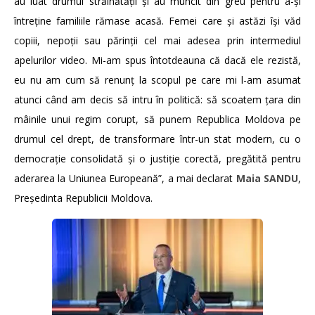
au luat drumul străinătății și au muncit din greu pentru a-și
întreține familiile rămase acasă. Femei care și astăzi își văd
copiii, nepoții sau părinții cel mai adesea prin intermediul
apelurilor video. Mi-am spus întotdeauna că dacă ele rezistă,
eu nu am cum să renunț la scopul pe care mi l-am asumat
atunci când am decis să intru în politică: să scoatem țara din
mâinile unui regim corupt, să punem Republica Moldova pe
drumul cel drept, de transformare într-un stat modern, cu o
democrație consolidată și o justiție corectă, pregătită pentru
aderarea la Uniunea Europeană”, a mai declarat
Maia SANDU
,
Președinta Republicii Moldova.