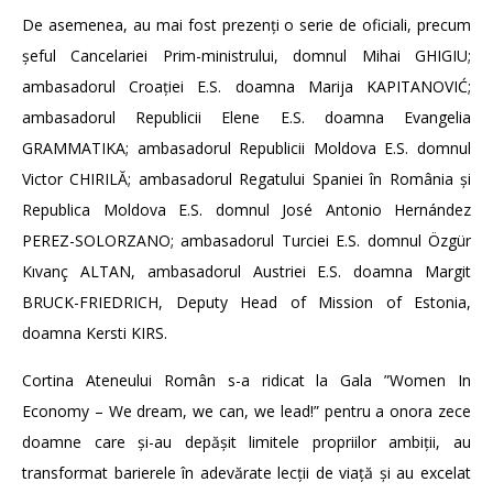
De asemenea, au mai fost prezenți o serie de oficiali, precum
șeful Cancelariei Prim-ministrului, domnul Mihai GHIGIU;
ambasadorul Croației E.S. doamna Marija KAPITANOVIĆ;
ambasadorul Republicii Elene E.S. doamna Evangelia
GRAMMATIKA; ambasadorul Republicii Moldova E.S. domnul
Victor CHIRILĂ; ambasadorul Regatului Spaniei în România și
Republica Moldova E.S. domnul José Antonio Hernández
PEREZ-SOLORZANO; ambasadorul Turciei E.S. domnul Özgür
Kıvanç ALTAN, ambasadorul Austriei E.S. doamna Margit
BRUCK-FRIEDRICH, Deputy Head of Mission of Estonia,
doamna Kersti KIRS.
Cortina Ateneului Român s-a ridicat la Gala ”Women In
Economy – We dream, we can, we lead!” pentru a onora zece
doamne care și-au depășit limitele propriilor ambiții, au
transformat barierele în adevărate lecții de viață și au excelat