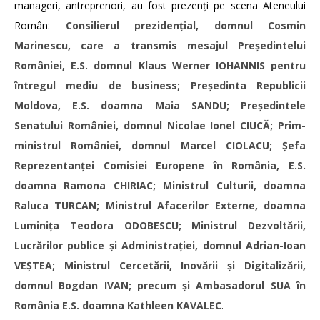
manageri, antreprenori, au fost prezenți pe scena Ateneului
Român:
Consilierul prezidențial, domnul Cosmin
Marinescu, care a transmis mesajul Președintelui
României, E.S. domnul Klaus Werner IOHANNIS pentru
întregul mediu de business; Președinta Republicii
Moldova, E.S. doamna Maia SANDU; Președintele
Senatului României, domnul Nicolae Ionel CIUCĂ; Prim-
ministrul României, domnul Marcel CIOLACU; Șefa
Reprezentanței Comisiei Europene în România, E.S.
doamna Ramona CHIRIAC; Ministrul Culturii, doamna
Raluca TURCAN; Ministrul Afacerilor Externe, doamna
Luminița Teodora ODOBESCU; Ministrul Dezvoltării,
Lucrărilor publice și Administrației, domnul Adrian-Ioan
VEȘTEA; Ministrul Cercetării, Inovării și Digitalizării,
domnul Bogdan IVAN; precum și Ambasadorul SUA în
România E.S. doamna Kathleen KAVALEC
.