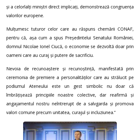
și a celorlalți miniștri direct implicați, demonstrează congruența
valorilor europene.
Mulțumesc tuturor celor care au răspuns chemării CONAF,
pentru că, așa cum a spus Președintelui Senatului României,
domnul Nicolae Ionel Ciucă, o economie se dezvoltă doar prin
oameni care au curaj și putere de sacrificiu.
Nevoia de recunoaștere și recunoștință, manifestată prin
ceremonia de premiere a personalităților care au strălucit pe
podiumul Ateneului este un gest simbolic nu doar că
îmbrățișează principiile noastre colective, dar reafirmă și
angajamentul nostru neîntrerupt de a salvgarda și promova
valori comune precum unitatea, curajul și incluziunea.”