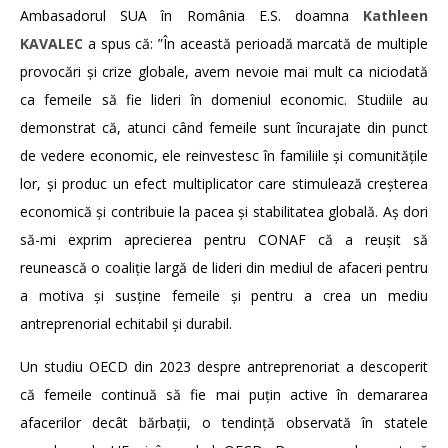
Ambasadorul SUA în România E.S. doamna
Kathleen
KAVALEC
a spus că: ”În această perioadă marcată de multiple
provocări și crize globale, avem nevoie mai mult ca niciodată
ca femeile să fie lideri în domeniul economic. Studiile au
demonstrat că, atunci când femeile sunt încurajate din punct
de vedere economic, ele reinvestesc în familiile și comunitățile
lor, și produc un efect multiplicator care stimulează creșterea
economică și contribuie la pacea și stabilitatea globală. Aș dori
să-mi exprim aprecierea pentru CONAF că a reușit să
reunească o coaliție largă de lideri din mediul de afaceri pentru
a motiva și susține femeile și pentru a crea un mediu
antreprenorial echitabil și durabil.
Un studiu OECD din 2023 despre antreprenoriat a descoperit
că femeile continuă să fie mai puțin active în demararea
afacerilor decât bărbații, o tendință observată în statele