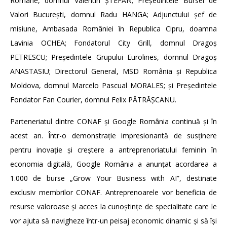
Române, domnul Valentin ȘTEFAN; Președintele Bursei de
Valori Bucureşti, domnul Radu HANGA; Adjunctului șef de
misiune, Ambasada României în Republica Cipru, doamna
Lavinia OCHEA; Fondatorul City Grill, domnul Dragoș
PETRESCU; Președintele Grupului Eurolines, domnul Dragoș
ANASTASIU; Directorul General, MSD România și Republica
Moldova, domnul Marcelo Pascual MORALES; și Președintele
Fondator Fan Courier, domnul Felix PĂTRĂȘCANU.
Parteneriatul dintre CONAF și Google România continuă și în
acest an. Într-o demonstrație impresionantă de susținere
pentru inovație și creștere a antreprenoriatului feminin în
economia digitală, Google România a anunțat acordarea a
1.000 de burse „Grow Your Business with AI”, destinate
exclusiv membrilor CONAF. Antreprenoarele vor beneficia de
resurse valoroase și acces la cunoștințe de specialitate care le
vor ajuta să navigheze într-un peisaj economic dinamic și să își