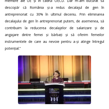
membre ale UE și în cadrul OECD. Dar m-am bucurat să
descopăr că România și-a redus decalajul de gen în
antreprenoriat cu 30% în ultimul deceniu. Prin eliminarea
decalajului de gen în antreprenoriat putem, de asemenea, să
contribuim la reducerea decalajelor de salarizare și de
angajare dintre femei și bărbați și să oferim femeilor
instrumentele de care au nevoie pentru a-și atinge întregul
potențial.”