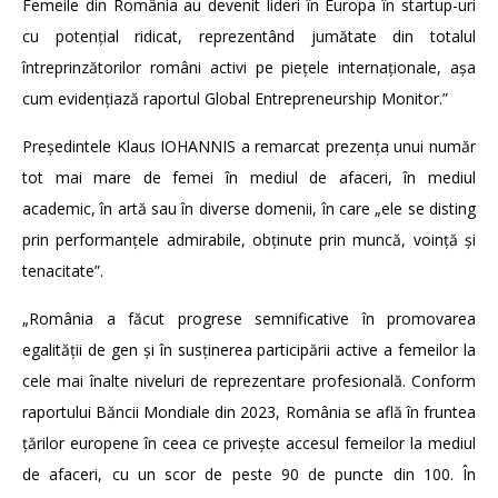
Femeile din România au devenit lideri în Europa în startup-uri
cu potențial ridicat, reprezentând jumătate din totalul
întreprinzătorilor români activi pe piețele internaționale, așa
cum evidențiază raportul Global Entrepreneurship Monitor.”
Președintele Klaus IOHANNIS a remarcat prezența unui număr
tot mai mare de femei în mediul de afaceri, în mediul
academic, în artă sau în diverse domenii, în care „ele se disting
prin performanțele admirabile, obținute prin muncă, voință și
tenacitate”.
„România a făcut progrese semnificative în promovarea
egalității de gen și în susținerea participării active a femeilor la
cele mai înalte niveluri de reprezentare profesională. Conform
raportului Băncii Mondiale din 2023, România se află în fruntea
țărilor europene în ceea ce privește accesul femeilor la mediul
de afaceri, cu un scor de peste 90 de puncte din 100. În