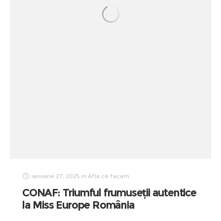
ianuarie 27, 2025
in
Afla ce facem
CONAF: Triumful frumuseții autentice
la Miss Europe România