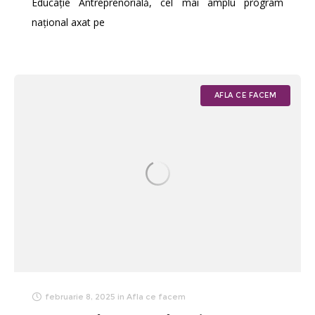
Educație Antreprenorială, cel mai amplu program
național axat pe
AFLA CE FACEM
februarie 8, 2025
in
Afla ce facem