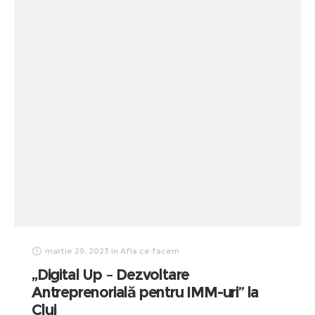
martie 29, 2023
in
Afla ce facem
„Digital Up – Dezvoltare
Antreprenorială pentru IMM-uri” la
Cluj