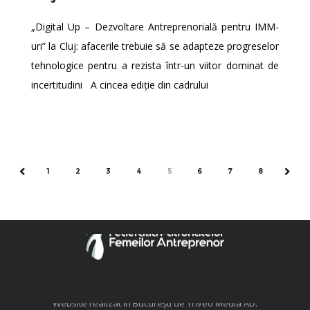
„Digital Up – Dezvoltare Antreprenorială pentru IMM-
uri” la Cluj: afacerile trebuie să se adapteze progreselor
tehnologice pentru a rezista într-un viitor dominat de
incertitudini A cincea ediție din cadrului
1
2
3
4
5
6
7
8
PREV
NEXT
© FFA. Toate drepturile rezervate.
Website realizat în București de
Triveo Media AD
.