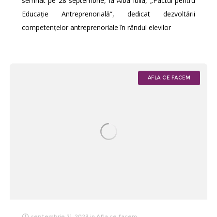
semnat pe 28 septembrie, la Alba Iulia, „Pactul pentru
Educație Antreprenorială”, dedicat dezvoltării
competențelor antreprenoriale în rândul elevilor
AFLA CE FACEM
septembrie 21, 2023
in
Afla ce facem