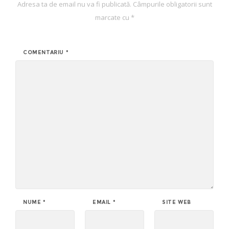
Adresa ta de email nu va fi publicată.
Câmpurile obligatorii sunt
marcate cu
*
COMENTARIU
*
NUME
*
EMAIL
*
SITE WEB