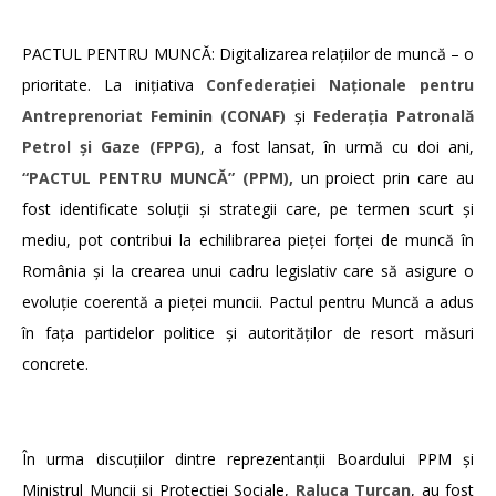
PACTUL PENTRU MUNCĂ: Digitalizarea relațiilor de muncă – o
prioritate. La inițiativa
Confederației Naționale pentru
Antreprenoriat Feminin (CONAF)
și
Federația Patronală
Petrol și Gaze (FPPG)
, a fost lansat, în urmă cu doi ani,
“PACTUL PENTRU MUNCĂ”
(PPM),
un proiect prin care au
fost identificate soluții și strategii care, pe termen scurt și
mediu, pot contribui la echilibrarea pieței forței de muncă în
România și la crearea unui cadru legislativ care să asigure o
evoluție coerentă a pieței muncii. Pactul pentru Muncă a adus
în fața partidelor politice și autorităților de resort măsuri
concrete.
În urma discuțiilor dintre reprezentanții Boardului PPM și
Ministrul Muncii și Protecției Sociale,
Raluca Turcan
, au fost