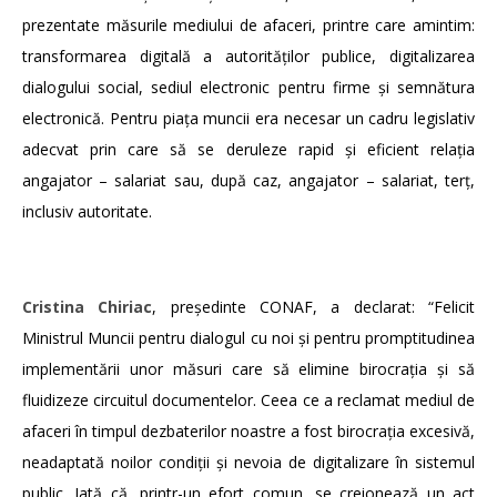
prezentate măsurile mediului de afaceri, printre care amintim:
transformarea digitală a autorităților publice, digitalizarea
dialogului social, sediul electronic pentru firme și semnătura
electronică. Pentru piața muncii era necesar un cadru legislativ
adecvat prin care să se deruleze rapid și eficient relația
angajator – salariat sau, după caz, angajator – salariat, terț,
inclusiv autoritate.
Cristina Chiriac
, președinte CONAF, a declarat: “Felicit
Ministrul Muncii pentru dialogul cu noi și pentru promptitudinea
implementării unor măsuri care să elimine birocrația și să
fluidizeze circuitul documentelor. Ceea ce a reclamat mediul de
afaceri în timpul dezbaterilor noastre a fost birocrația excesivă,
neadaptată noilor condiții și nevoia de digitalizare în sistemul
public. Iată că, printr-un efort comun, se creionează un act