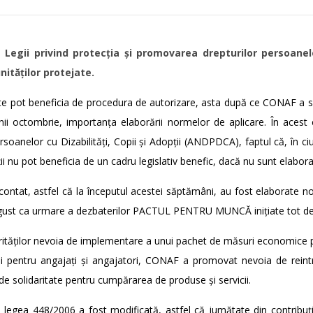
Legii privind protecția și promovarea drepturilor persoane
nităților protejate.
e pot beneficia de procedura de autorizare, asta după ce CONAF a susț
lunii octombrie, importanța elaborării normelor de aplicare. În acest
rsoanelor cu Dizabilități, Copii și Adopții (ANDPDCA), faptul că, în c
jații nu pot beneficia de un cadru legislativ benefic, dacă nu sunt ela
ontat, astfel că la începutul acestei săptămâni, au fost elaborate n
august ca urmare a dezbaterilor PACTUL PENTRU MUNCĂ inițiate tot 
rităților nevoia de implementare a unui pachet de măsuri economice p
i pentru angajați și angajatori, CONAF a promovat nevoia de reintr
 de solidaritate pentru cumpărarea de produse și servicii.
legea 448/2006 a fost modificată, astfel că jumătate din contribuți