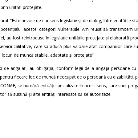
prin unități protejate.
rat “Este nevoie de consens legislativ și de dialog, între entitățile st
ca potențialul acestei categorii vulnerabile. Am reușit să transmitem 
el, au fost reintroduse în legislație unitățile protejate și elaborată 
ervicii calitative, care să aducă plus valoare atât companiilor care susți
si locuri de muncă stabile, adaptate și protejate”.
de angajați, au obligația, conform legii de a angaja persoane cu di
 pentru fiecare loc de muncă neocupat de o persoană cu dizabilități, pl
ONAF, se numără entități specializate în acest sens, care sunt preg
itor să susțină și alte entități interesate să se autorizeze.