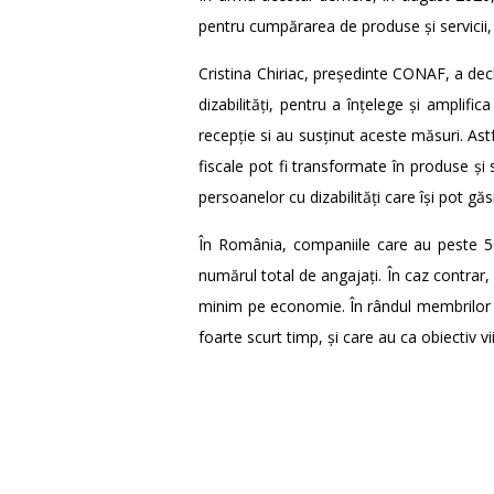
pentru cumpărarea de produse și servicii, 
Cristina Chiriac, președinte CONAF, a decla
dizabilități, pentru a înțelege și amplifi
recepție si au susținut aceste măsuri. Astf
fiscale pot fi transformate în produse și s
persoanelor cu dizabilități care își pot gă
În România, companiile care au peste 50 
numărul total de angajați. În caz contrar,
minim pe economie. În rândul membrilor C
foarte scurt timp, și care au ca obiectiv vi