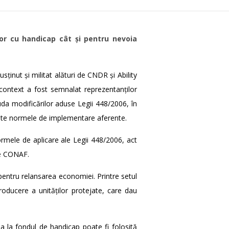
lor cu handicap cât și pentru nevoia
inut și militat alături de CNDR și Ability
 context a fost semnalat reprezentanților
iuda modificărilor aduse Legii 448/2006, în
borate normele de implementare aferente.
ormele de aplicare ale Legii 448/2006, act
de CONAF.
entru relansarea economiei. Printre setul
oducere a unităților protejate, care dau
a la fondul de handicap poate fi folosită