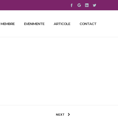
 MEMBRE
EVENIMENTE
ARTICOLE
CONTACT
itățile protejate
e de autorități
1179 Views
0
SHARE
NEXT