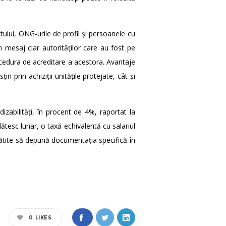
atului, ONG-urile de profil și persoanele cu
un mesaj clar autorităților care au fost pe
procedura de acreditare a acestora. Avantaje
n prin achiziții unitățile protejate, cât și
zabilități, în procent de 4%, raportat la
ătesc lunar, o taxă echivalentă cu salariul
ătite să depună documentația specifică în
0
LIKES