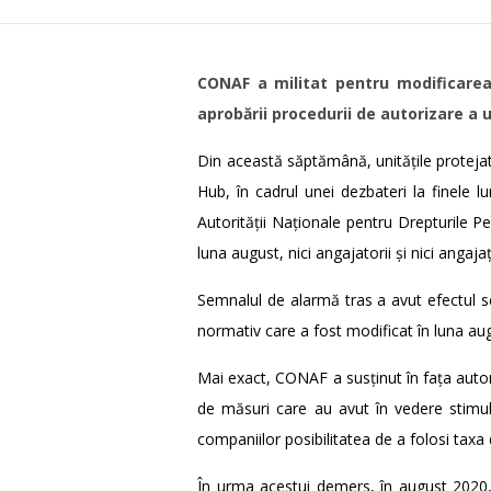
CONAF a militat pentru modificarea 
aprobării procedurii de autorizare a u
Din această săptămână, unitățile protejat
Hub, în cadrul unei dezbateri la finele 
Autorității Naționale pentru Drepturile Pe
luna august, nici angajatorii și nici anga
Semnalul de alarmă tras a avut efectul sc
normativ care a fost modificat în luna 
Mai exact, CONAF a susținut în fața auto
de măsuri care au avut în vedere stimul
companiilor posibilitatea de a folosi taxa
În urma acestui demers, în august 2020, 