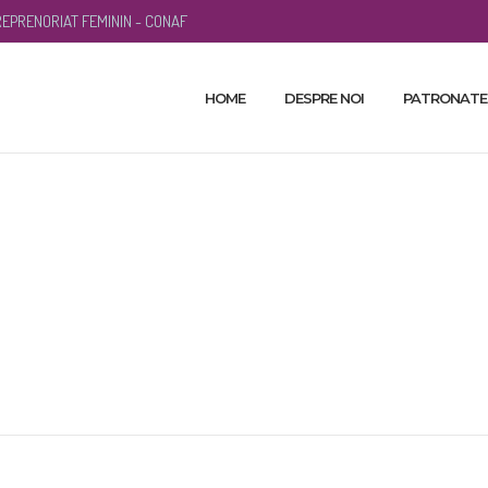
EPRENORIAT FEMININ - CONAF
AFLA CE FACEM
HOME
DESPRE NOI
PATRONATE
diul de afaceri: un
e autorizare adoptat
noiembrie 13, 2020
0