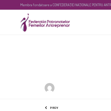
Membra fondatoare a
CONFEDERAŢIEI NAŢIONALE PENTRU ANTR
CONAF susține me
și procedura d
by
ffa
PREV