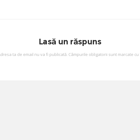
Lasă un răspuns
dresa ta de email nu va fi publicată.
Câmpurile obligatorii sunt marcate cu