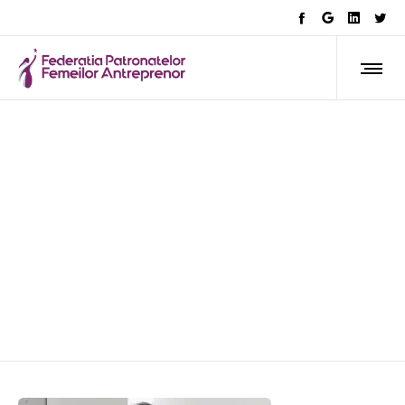
AFLA CE FACEM
COMUNICAT DE PRESĂ –
Echipa CONAF se extinde:
sucursală nouă în Arad