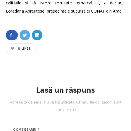
calitățile și să livreze rezultate remarcabile”, a declarat
Loredana Apreutese, președintele sucursalei CONAF din Arad.
0
LIKES
Lasă un răspuns
Adresa ta de email nu va fi publicată.
Câmpurile obligatorii sunt
marcate cu
*
COMENTARIU
*