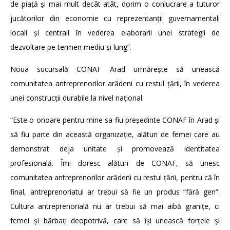
de piață și mai mult decât atât, dorim o conlucrare a tuturor
jucătorilor din economie cu reprezentanții guvernamentali
locali și centrali în vederea elaborarii unei strategii de
dezvoltare pe termen mediu și lung”.
Noua sucursală CONAF Arad urmărește să unească
comunitatea antreprenorilor arădeni cu restul țării, în vederea
unei construcții durabile la nivel național.
“Este o onoare pentru mine sa fiu președinte CONAF în Arad și
să fiu parte din această organizație, alături de femei care au
demonstrat deja unitate și promovează identitatea
profesională. Îmi doresc alături de CONAF, să unesc
comunitatea antreprenorilor arădeni cu restul țării, pentru că în
final, antreprenoriatul ar trebui să fie un produs “fără gen”.
Cultura antreprenorială nu ar trebui să mai aibă granițe, ci
femei și bărbați deopotrivă, care să își unească forțele și