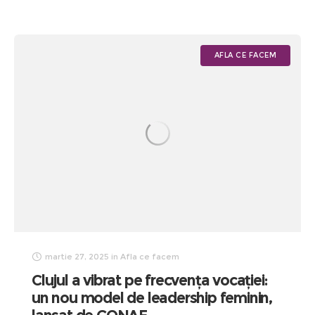
AFLA CE FACEM
martie 27, 2025
in
Afla ce facem
Clujul a vibrat pe frecvența vocației:
un nou model de leadership feminin,