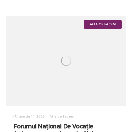
AFLA CE FACEM
martie 14, 2025
in
Afla ce facem
Forumul Național De Vocație