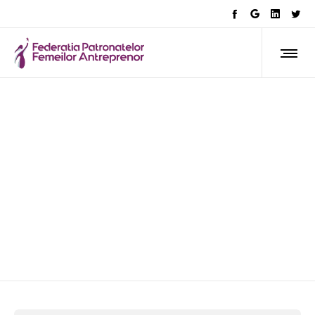
Proiectul #ITforEnergy