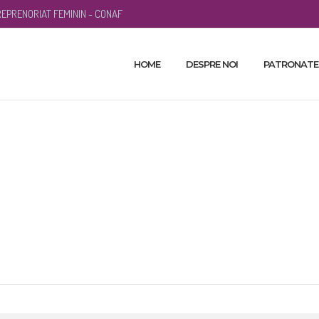
EPRENORIAT FEMININ - CONAF
HOME
DESPRE NOI
PATRONATE
Guvern și finanțe