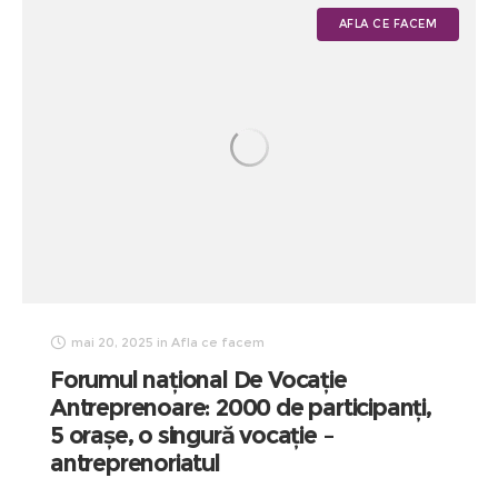
AFLA CE FACEM
mai 20, 2025
in
Afla ce facem
Forumul național De Vocație
Antreprenoare: 2000 de participanți,
5 orașe, o singură vocație –
antreprenoriatul