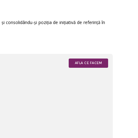
i consolidându-și poziția de inițiativă de referință în
AFLA CE FACEM