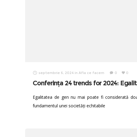
septembrie 6, 2024
in
Afla ce facem
0
0
Conferința 24 trends for 2024: Egali
Egalitatea de gen nu mai poate fi considerată doar 
fundamentul unei societăți echitabile