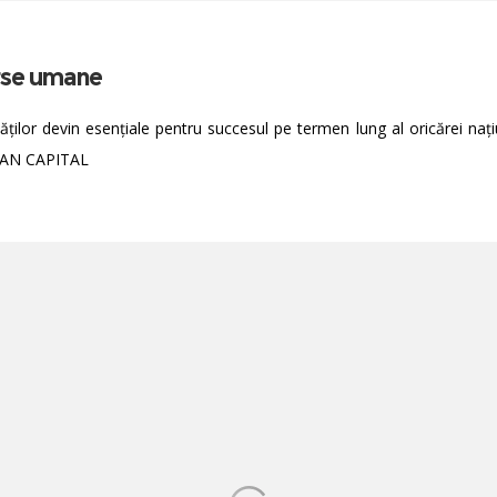
urse umane
ăților devin esențiale pentru succesul pe termen lung al oricărei nați
UMAN CAPITAL