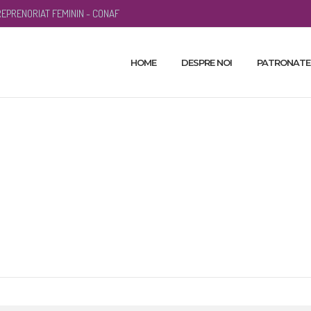
EPRENORIAT FEMININ - CONAF
HOME
DESPRE NOI
PATRONATE
 trends for 2024 fo