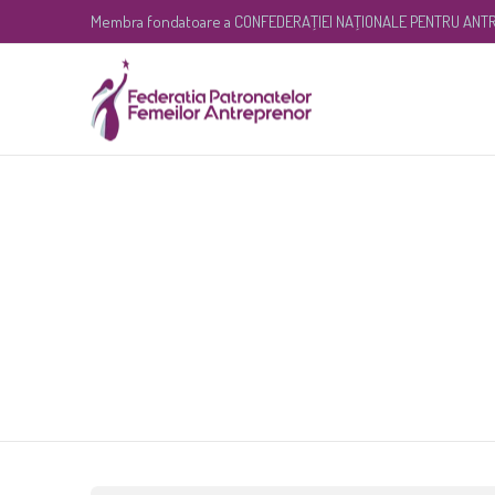
Membra fondatoare a
CONFEDERAŢIEI NAŢIONALE PENTRU ANTR
24