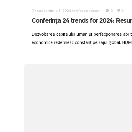
septembrie 5, 2024
in
Afla ce facem
0
0
Conferința 24 trends for 2024: Res
Dezvoltarea capitalului uman și perfecționarea abilit
economice redefinesc constant peisajul global. H