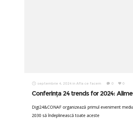
septembrie 4, 2024
in
Afla ce facem
0
0
Conferința 24 trends for 2024: Alime
Digi24&CONAF organizează primul eveniment media în
2030 să îndeplinească toate aceste