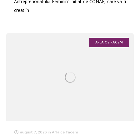
Antreprenoriatului Feminin” inițiat de CONAF, care va fi
creat în
AFLA CE FACEM
august 7, 2023
in
Afla ce facem