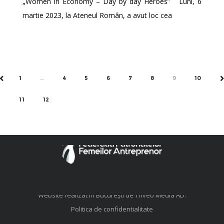
„Women in Economy – Day by day Heroes” Luni, 6
martie 2023, la Ateneul Român, a avut loc cea
1
…
4
5
6
7
8
9
10
PREV
N
11
12
© FFA. Toate drepturile rezervate.
Website realizat în București de
Triveo Media AD
.
Politica de confidentialitate